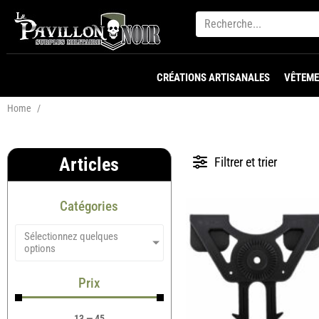
CRÉATIONS ARTISANALES
VÊTEME
Home
/
Articles
Filtrer et trier
Catégories
Sélectionnez quelques
options
Prix
13
—
45