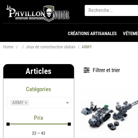
CRÉATIONS ARTISANALES
VÊTEME
Home
/
/
Jeux de consctruction sluban
/
ARMY
Articles
Filtrer et trier
Catégories
ARMY
×
Prix
22
—
42