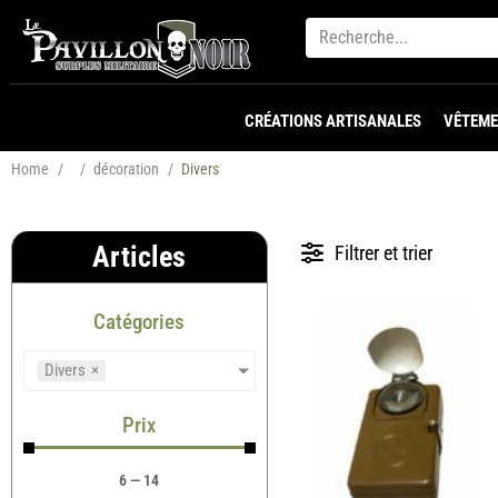
CRÉATIONS ARTISANALES
VÊTEME
Home
/
/
décoration
/
Divers
Articles
Filtrer et trier
Catégories
Divers
×
Prix
6
—
14