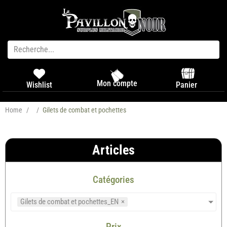
Mon compte
Panier
Wishlist
Home
/
/
Gilets de combat et pochettes
Articles
Catégories
Gilets de combat et pochettes_EN
×
Prix