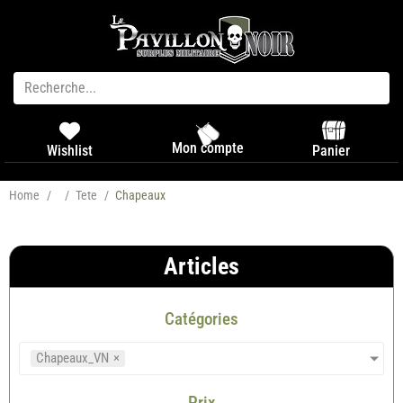
Mon compte
Panier
Wishlist
Home
/
/
Tete
/
Chapeaux
Articles
Catégories
Chapeaux_VN
×
Prix