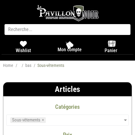
Mon compte
Panier
Wishlist
Home
/
/
bas
/
Sous-vêtements
Articles
Catégories
Sous-vêtements
×
Prix