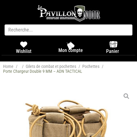
Mon compte
Panier
Wishlist
Home
/
/
Gilets de combat et pochettes
/
Pochettes
/
Porte Chargeur Double 9 MM – ADN TACTICAL