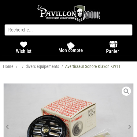
Mon compte
Panier
Wishlist
Home
/
/
divers équipements
/
Avertisseur Sonore Klaxon KW11