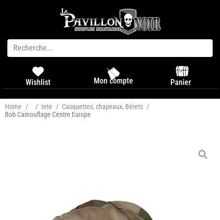
Mon compte
Panier
Wishlist
Home
/
/
tete
/
Casquettes, chapeaux, Bérets
/
Bob Camouflage Centre Europe