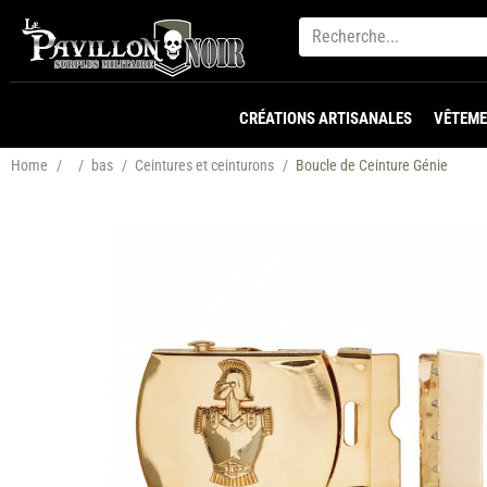
CRÉATIONS ARTISANALES
VÊTEME
Home
/
/
bas
/
Ceintures et ceinturons
/
Boucle de Ceinture Génie