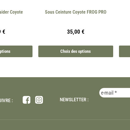
aider Coyote
Sous Ceinture Coyote FROG PRO
9
€
35,00
€
ptions
Choix des options
NEWSLETTER :
IVRE :