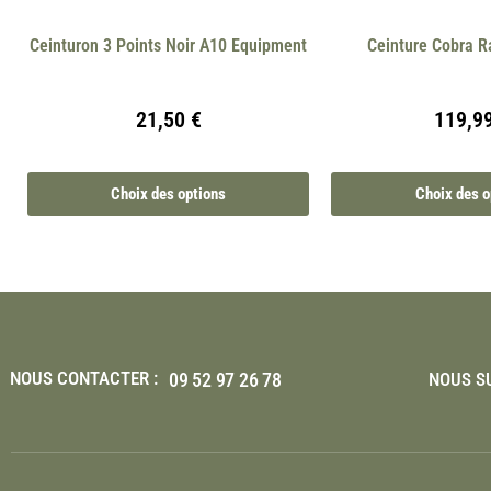
Ceinturon 3 Points Noir A10 Equipment
Ceinture Cobra R
21,50
€
119,9
Choix des options
Choix des o
NOUS CONTACTER :
09 52 97 26 78
NOUS SU