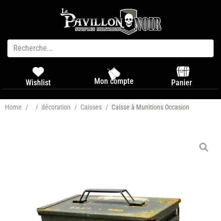
Mon compte
Panier
Wishlist
Home
/
/
décoration
/
Caisses
/
Caisse à Munitions Occasion