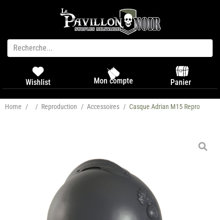
Mon compte
Panier
Wishlist
Home
/
/
Reproduction
/
Accessoires
/
Casque Adrian M15 Repro