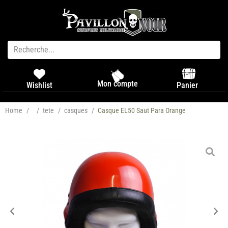
Mon compte
Panier
Wishlist
Home
/
/
tete
/
casques
/
Casque EL50 Saut Para Orange