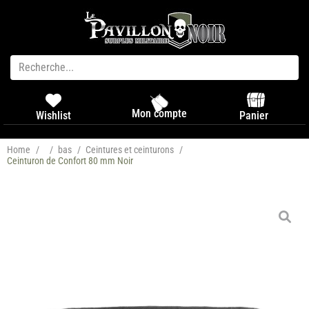
Mon compte
Panier
Wishlist
Home
/
/
bas
/
Ceintures et ceinturons
/
Ceinturon de Confort 80 mm Noir