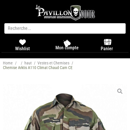
Mon compte
Panier
Wishlist
Home
/
/
haut
/
Vestes et Chemises
/
Chemise Arktis A110 Climat Chaud Cam CE