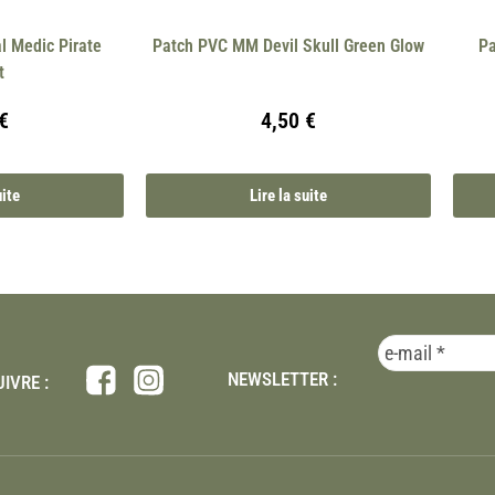
l Medic Pirate
Patch PVC MM Devil Skull Green Glow
Pa
t
€
4,50
€
uite
Lire la suite
NEWSLETTER :
IVRE :