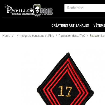
CRÉATIONS ARTISANALES
VÊTEME
Home
/
/
Insignes, écussons et Pins
/
Patchs en tissu/PVC
/
Ecusson Lo