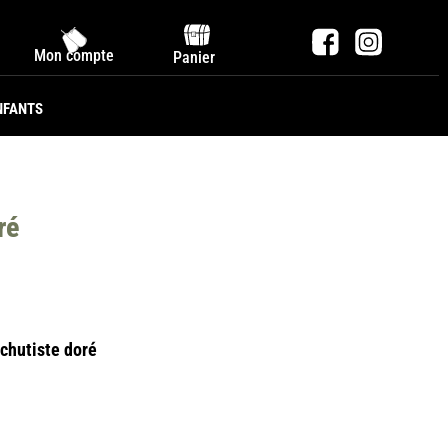
Mon compte
Panier
NFANTS
ré
chutiste doré