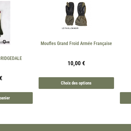
Moufles Grand Froid Armée Française
 BRIDGEDALE
10,00
€
€
Choix des options
panier