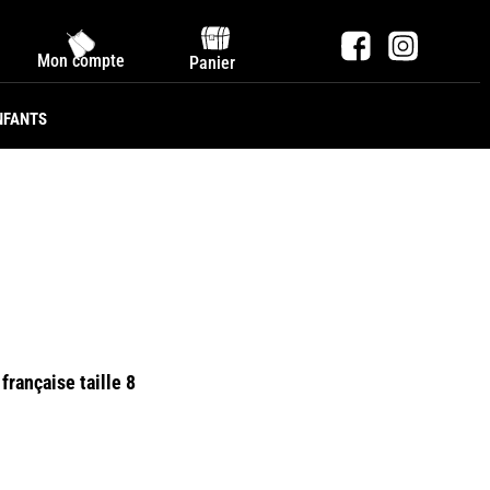
Mon compte
Panier
NFANTS
française taille 8