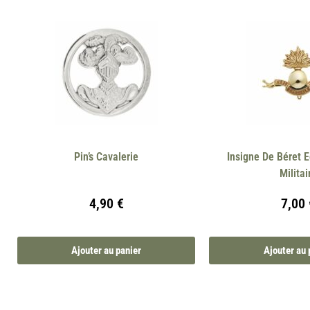
Pin’s Cavalerie
Insigne De Béret E
Militai
4,90
€
7,00
Ajouter au panier
Ajouter au 