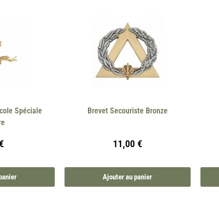
cole Spéciale
Brevet Secouriste Bronze
re
€
11,00
€
panier
Ajouter au panier