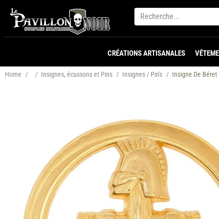
CRÉATIONS ARTISANALES
VÊTEME
Home
/
/
Insignes, écussons et Pins
/
Insignes / Pin's
/
Insigne De Béret