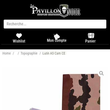
Mon compte
Panier
Wishlist
Home
/
/
Topographie
/
Lutin A5 Cam CE