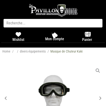
Mon compte
Panier
Wishlist
Home
/
/
divers équipements
/
Masque de Chuteur Kaki