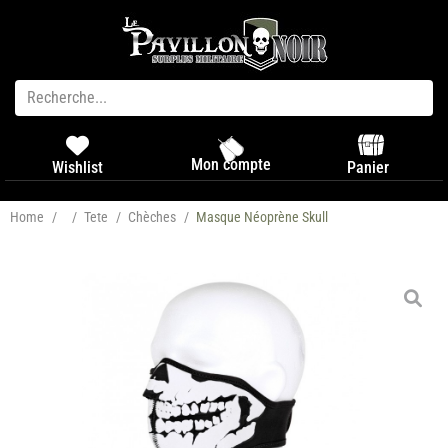
Mon compte
Panier
Wishlist
Home
/
/
Tete
/
Chèches
/
Masque Néoprène Skull