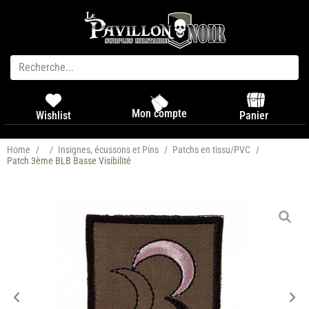
Mon compte
Panier
Wishlist
Home
/
/
Insignes, écussons et Pins
/
Patchs en tissu/PVC
/
Patch 3ème BLB Basse Visibilité