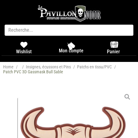
Mon compte
Panier
Wishlist
Home
/
/
Insignes, écussons et Pins
/
Patchs en tissu/PVC
/
Patch PVC 3D Gassmask Bull Sable