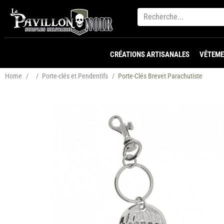
CRÉATIONS ARTISANALES
VÊTEME
Home
/
/
Porte-clés et Pendentifs
/
Porte-Clés Brevet Parachutiste