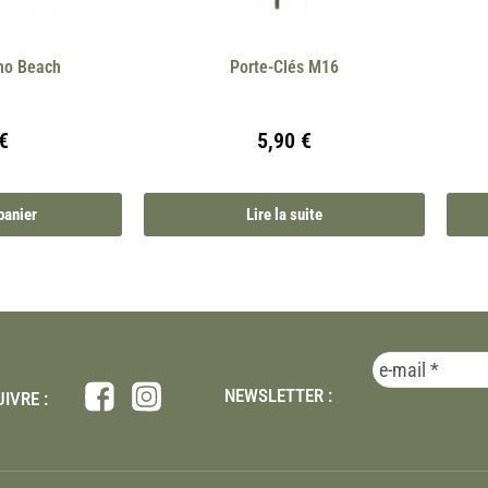
uno Beach
Porte-Clés M16
€
5,90
€
panier
Lire la suite
NEWSLETTER :
IVRE :