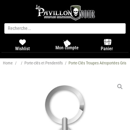
Mon compte
Panier
Wishlist
Home
/
/
Porte-clés et Pendentifs
/
Porte-Clés Troupes Aéroportées Gris