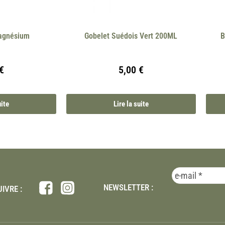
agnésium
Gobelet Suédois Vert 200ML
B
€
5,00
€
uite
Lire la suite
NEWSLETTER :
IVRE :