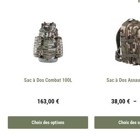
Sac à Dos Combat 100L
Sac à Dos Assau
163,00
€
38,00
€
–
Choix des options
Choix des o