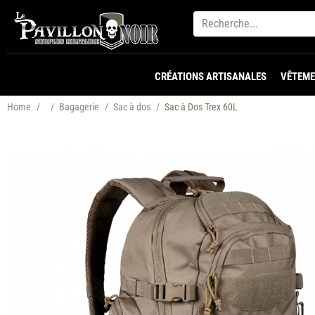
CRÉATIONS ARTISANALES
VÊTEME
Home
/
/
Bagagerie
/
Sac à dos
/
Sac à Dos Trex 60L