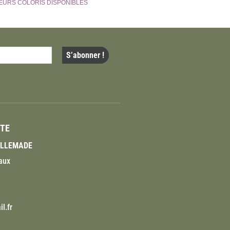
EURS COLORIS DISPONIBLES
ITE
VILLEMADE
aux
l.fr