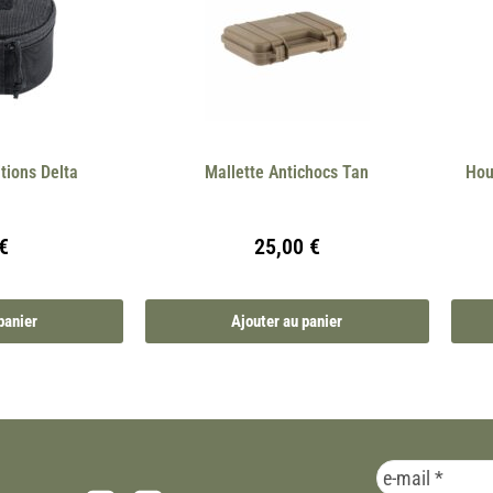
tions Delta
Mallette Antichocs Tan
Hou
€
25,00
€
panier
Ajouter au panier