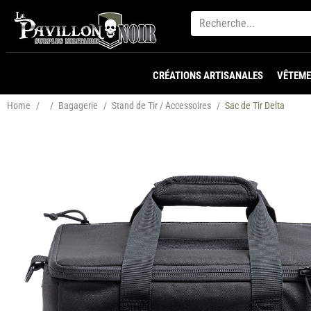
CRÉATIONS ARTISANALES
VÊTEME
Home
/
/
Bagagerie
/
Stand de Tir / Accessoires
/
Sac de Tir Delta