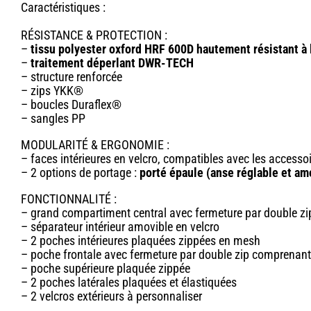
Caractéristiques :
RÉSISTANCE & PROTECTION :
–
tissu polyester oxford HRF 600D hautement résistant à la
–
traitement déperlant DWR-TECH
– structure renforcée
– zips YKK®
– boucles Duraflex®
– sangles PP
MODULARITÉ & ERGONOMIE :
– faces intérieures en velcro, compatibles avec les accesso
– 2 options de portage :
porté épaule (anse réglable et am
FONCTIONNALITÉ :
– grand compartiment central avec fermeture par double zi
– séparateur intérieur amovible en velcro
– 2 poches intérieures plaquées zippées en mesh
– poche frontale avec fermeture par double zip comprenan
– poche supérieure plaquée zippée
– 2 poches latérales plaquées et élastiquées
– 2 velcros extérieurs à personnaliser