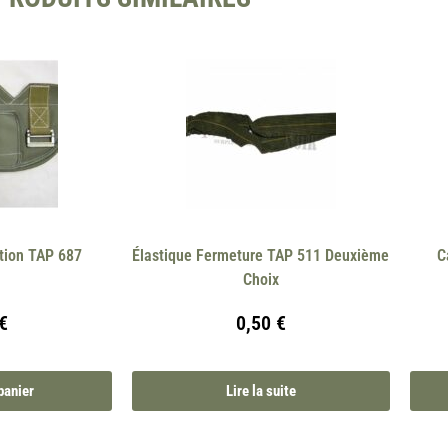
tion TAP 687
Élastique Fermeture TAP 511 Deuxième
C
Choix
€
0,50
€
panier
Lire la suite