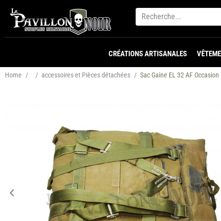
CRÉATIONS ARTISANALES
VÊTEME
Home
/
/
accessoires et Pièces détachées
/
Sac Gaine EL 32 AF Occasion