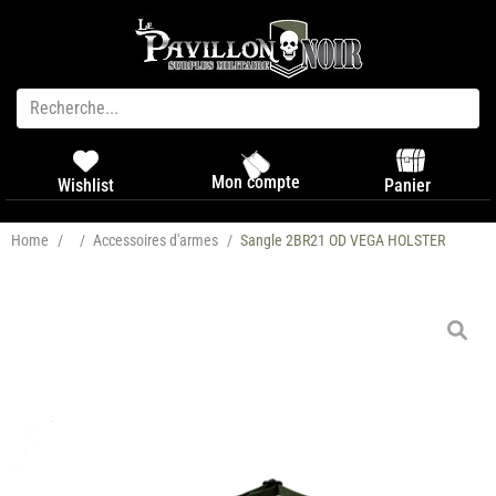
Mon compte
Panier
Wishlist
Home
/
/
Accessoires d'armes
/
Sangle 2BR21 OD VEGA HOLSTER