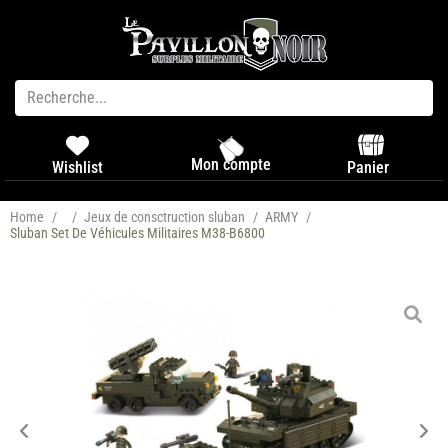
Mon compte
Panier
Wishlist
Home
/
/
Jeux de consctruction sluban
/
ARMY
/
Sluban Set De Véhicules Militaires M38-B6800