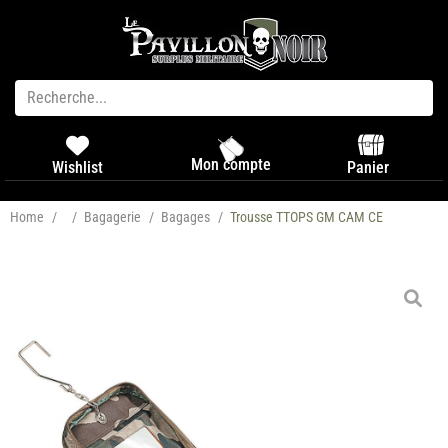
Mon compte
Panier
Wishlist
Home
/
/
Bagagerie
/
Bagages
/
Trousse TTOPS GM CAM CE