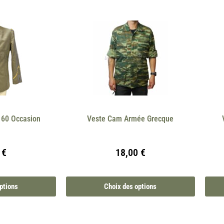
 60 Occasion
Veste Cam Armée Grecque
0
€
18,00
€
ptions
Choix des options