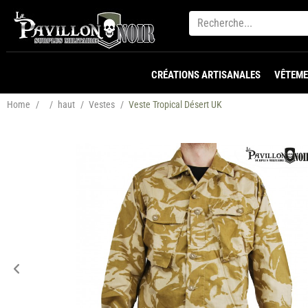
CRÉATIONS ARTISANALES
VÊTEME
Home
/
/
haut
/
Vestes
/
Veste Tropical Désert UK