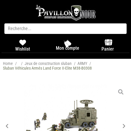
Mon compte
Panier
Wishlist
Home
/
/
Jeux de consctruction sluban
/
ARMY
/
Sluban Véhicules Armés Land Force II-Elite M38-B0308