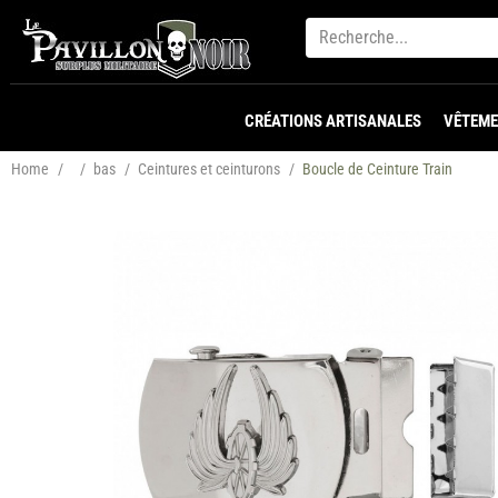
CRÉATIONS ARTISANALES
VÊTEME
Home
/
/
bas
/
Ceintures et ceinturons
/
Boucle de Ceinture Train