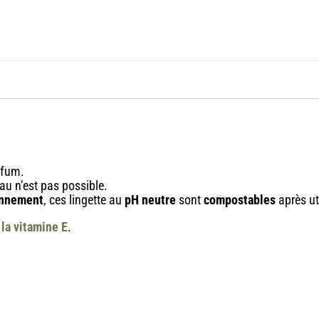
rfum.
eau n’est pas possible.
ronnement
, ces lingette au
pH neutre
sont
compostables
après ut
 la vitamine E
.