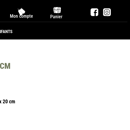
Mon compte
Panier
NFANTS
0CM
 x 20 cm