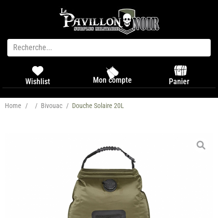
Mon compte
Panier
Wishlist
Home
/
/
Bivouac
/
Douche Solaire 20L