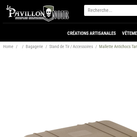
CRÉATIONS ARTISANALES
VÊTEME
Home
/
/
Bagagerie
/
Stand de Tir / Accessoires
/
Mallette Antichocs Ta