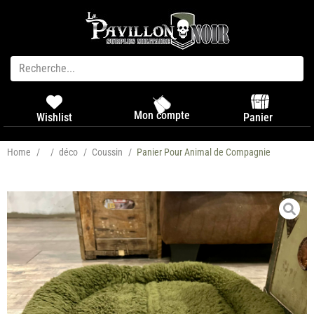
Mon compte
Panier
Wishlist
Home
/
/
déco
/
Coussin
/
Panier Pour Animal de Compagnie