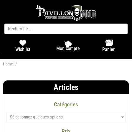
Mon compte
Panier
Wishlist
Home
/
Articles
Catégories
Sélectionnez quelques options
Prix