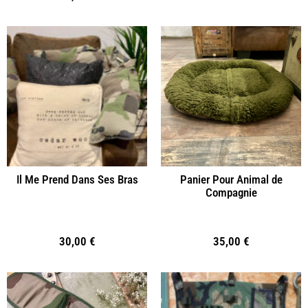
Il Me Prend Dans Ses Bras
Panier Pour Animal de
Compagnie
30,00
€
35,00
€