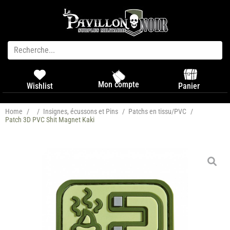
Mon compte
Panier
Wishlist
Home
/
/
Insignes, écussons et Pins
/
Patchs en tissu/PVC
/
Patch 3D PVC Shit Magnet Kaki