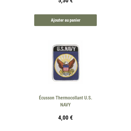
5,50
€
Ajouter au panier
Écusson Thermocollant U.S.
NAVY
4,00
€