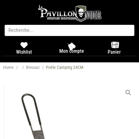
Mon compte
Panier
Wishlist
Home
/
/
Bivouac
/
Poêle Camping 24CM