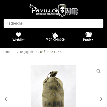
Mon compte
Panier
Wishlist
Home
/
/
Bagagerie
/
Sac à Terre TD2 AF