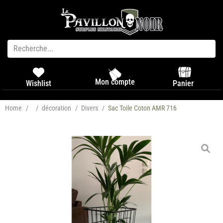
Mon compte
Panier
Wishlist
Home
/
/
décoration
/
Divers
/
Sac Toile Coton AMR 716