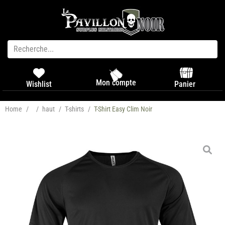
Mon compte
Panier
Wishlist
Home
/
/
haut
/
T-shirts
/
T-Shirt Easy Clim Noir