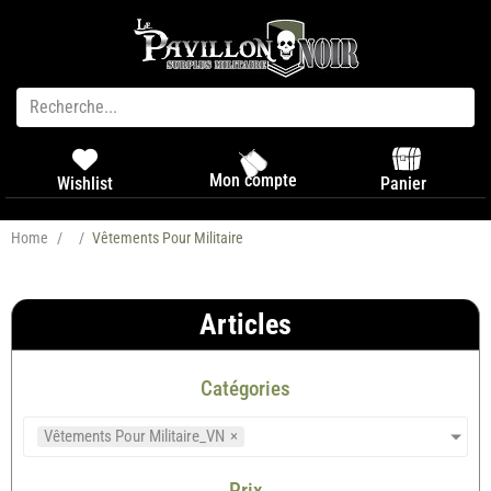
Mon compte
Panier
Wishlist
Home
/
/
Vêtements Pour Militaire
Articles
Catégories
Vêtements Pour Militaire_VN
×
Prix