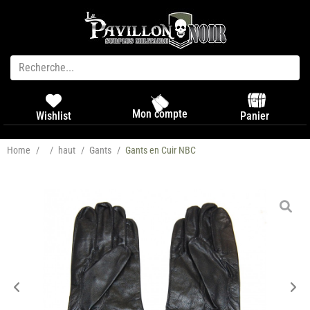
Mon compte
Panier
Wishlist
Home
/
/
haut
/
Gants
/
Gants en Cuir NBC