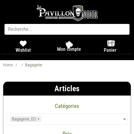
Mon compte
Panier
Wishlist
Home
/
/
Bagagerie
Articles
Catégories
Bagagerie_EO
×
Prix