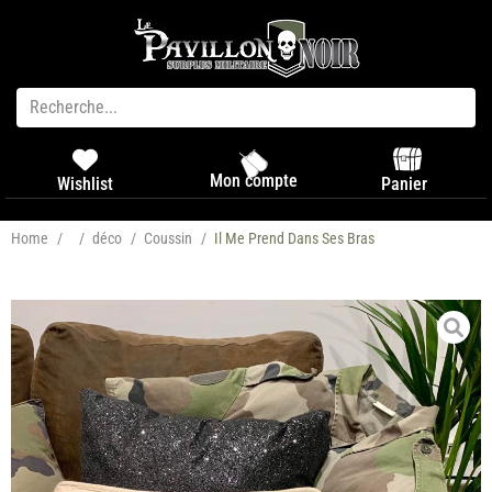
Mon compte
Panier
Wishlist
Home
/
/
déco
/
Coussin
/
Il Me Prend Dans Ses Bras