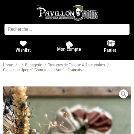
Mon compte
Panier
Wishlist
Home
/
/
Bagagerie
/
Trousses de Toilette & Accessoires
/
Chouchou Upcyclé Camouflage Armée Française